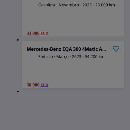
Gasolina
Novembro
2023
23 000 km
34 900
EUR
1
/
6
Mercedes-Benz EQA 300 4Matic AMG Line
Elétrico
Março
2023
34 200 km
38 900
EUR