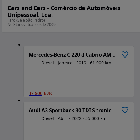
Cars and Cars - Comércio de Automóveis
Unipessoal, Lda.
Faro (Sé e São Pedro)
No Standvirtual desde 2009
1
/
6
Mercedes-Benz C 220 d Cabrio AMG Line Aut.
Diesel
Janeiro
2019
61 000 km
37 900
EUR
1
/
6
Audi A3 Sportback 30 TDI S tronic
Diesel
Abril
2022
55 000 km